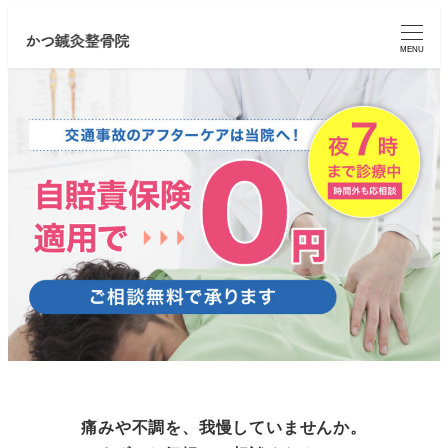
メ
イ
MENU
ン
コ
ン
テ
ン
ツ
へ
移
動
痛みや不調を、我慢していませんか。